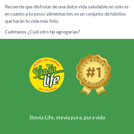
Recuerda que disfrutar de una dulce vida saludable no sólo es
en cuanto a tu peso/ alimentación, es un conjunto de hábitos
que harán tu vida más feliz.
Cuéntanos ¿Cuál otro tip agregarías?
Stevia Life, stevia pura, pura vida