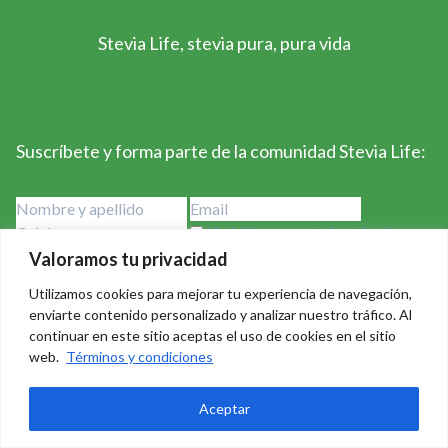
Stevia Life, stevia pura, pura vida
Suscríbete y forma parte de la comunidad Stevia Life:
He leído y acepto los términos y
condiciones
Valoramos tu privacidad
Utilizamos cookies para mejorar tu experiencia de navegación,
enviarte contenido personalizado y analizar nuestro tráfico. Al
continuar en este sitio aceptas el uso de cookies en el sitio
web.
Términos y condiciones
Stevia Life 2023-2024 - Derechos Reservados Creado por
Aceptar
Badass Consulting
|
Política de privacidad