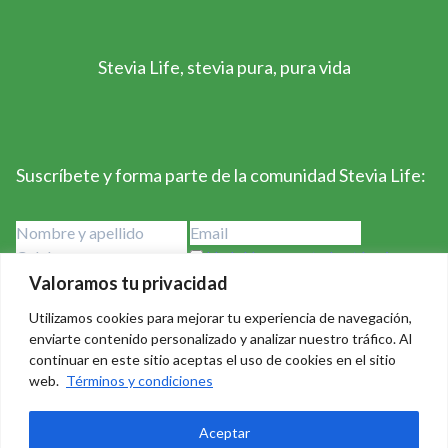
Stevia Life, stevia pura, pura vida
Suscríbete y forma parte de la comunidad Stevia Life:
He leído y acepto los términos y
condiciones
Valoramos tu privacidad
Utilizamos cookies para mejorar tu experiencia de navegación,
enviarte contenido personalizado y analizar nuestro tráfico. Al
continuar en este sitio aceptas el uso de cookies en el sitio
web.
Términos y condiciones
Stevia Life 2023-2024 - Derechos Reservados Creado por
Aceptar
Badass Consulting
|
Política de privacidad