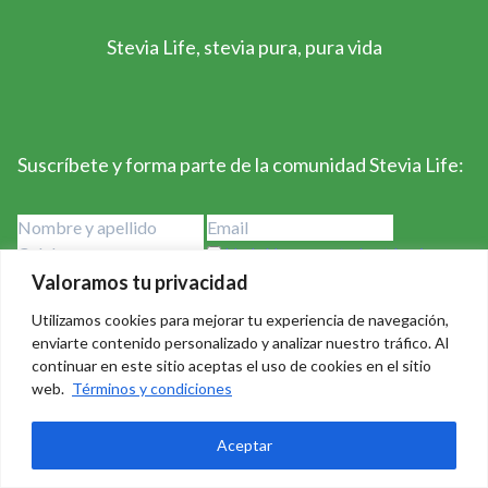
Stevia Life, stevia pura, pura vida
Suscríbete y forma parte de la comunidad Stevia Life:
He leído y acepto los términos y
condiciones
Valoramos tu privacidad
Utilizamos cookies para mejorar tu experiencia de navegación,
enviarte contenido personalizado y analizar nuestro tráfico. Al
continuar en este sitio aceptas el uso de cookies en el sitio
web.
Términos y condiciones
Stevia Life 2023-2024 - Derechos Reservados Creado por
Aceptar
Badass Consulting
|
Política de privacidad