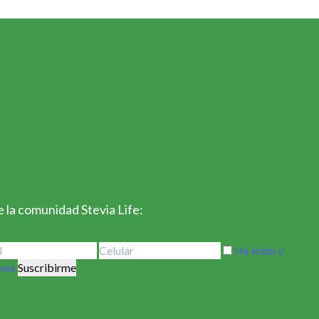
 la comunidad Stevia Life:
He leído y
ones