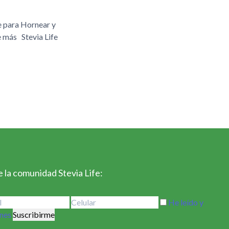
fe para Hornear y
e más Stevia Life
 la comunidad Stevia Life:
He leído y
ones