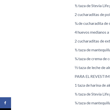
½ taza de Stevia Lif
2 cucharaditas de po
¼ de cucharadita de 
4 huevos medianos a
2 cucharaditas de ext
½ taza de mantequill
¼ taza de crema de 
⅓ taza de leche de a
PARA EL REVESTIM
1 taza de harina de 
½ taza de Stevia Lif
¼ taza de mantequill