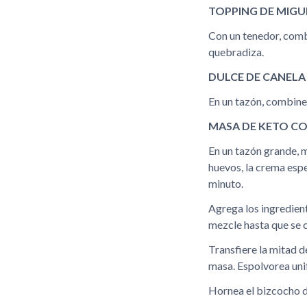
TOPPING DE MIGU
Con un tenedor, comb
quebradiza.
DULCE DE CANELA
En un tazón, combine 
MASA DE KETO CO
En un tazón grande, 
huevos, la crema espe
minuto.
Agrega los ingredient
mezcle hasta que se
Transfiere la mitad d
masa. Espolvorea uni
Hornea el bizcocho d