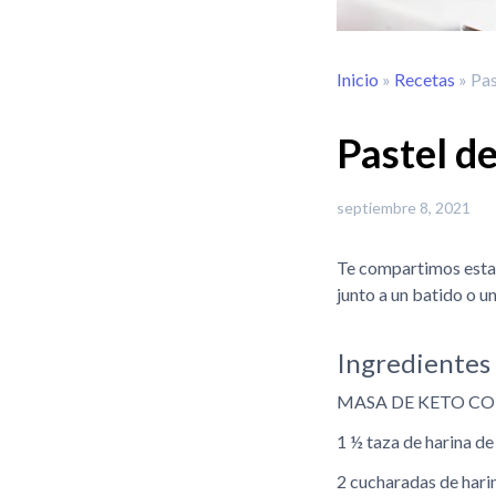
Inicio
»
Recetas
»
Pas
Pastel d
septiembre 8, 2021
Te compartimos esta d
junto a un batido o un
Ingredientes
MASA DE KETO CO
1 ½ taza de harina d
2 cucharadas de hari