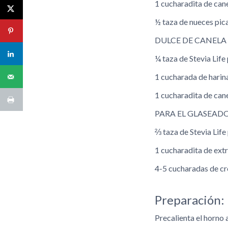
1 cucharadita de can
½ taza de nueces pic
DULCE DE CANELA
¼ taza de Stevia Lif
1 cucharada de harin
1 cucharadita de can
PARA EL GLASEAD
⅔ taza de Stevia Lif
1 cucharadita de extr
4-5 cucharadas de c
Preparación:
Precalienta el horno a