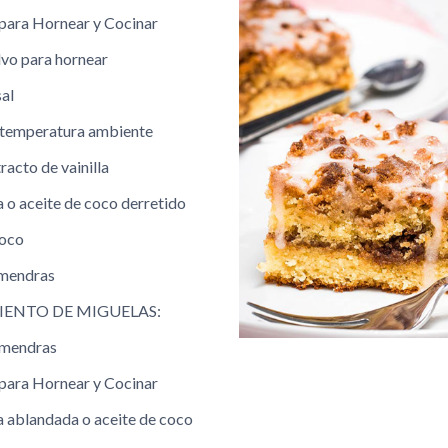
e para Hornear y Cocinar
lvo para hornear
sal
 temperatura ambiente
racto de vainilla
a o aceite de coco derretido
coco
lmendras
IENTO DE MIGUELAS:
almendras
e para Hornear y Cocinar
a ablandada o aceite de coco