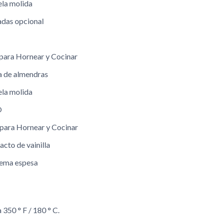
ela molida
adas opcional
e para Hornear y Cocinar
a de almendras
ela molida
O
e para Hornear y Cocinar
acto de vainilla
rema espesa
 350 ° F / 180 ° C.