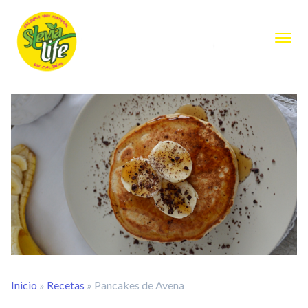
Inicio
»
Recetas
»
Pancakes de Avena