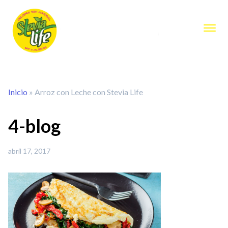
Inicio
»
Arroz con Leche con Stevia Life
4-blog
abril 17, 2017