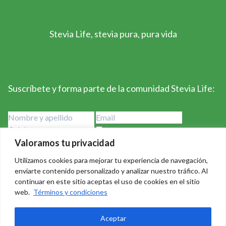
Stevia Life, stevia pura, pura vida
Suscríbete y forma parte de la comunidad Stevia Life:
He leído y acepto los términos y
condiciones
Valoramos tu privacidad
Utilizamos cookies para mejorar tu experiencia de navegación,
enviarte contenido personalizado y analizar nuestro tráfico. Al
continuar en este sitio aceptas el uso de cookies en el sitio
web.
Términos y condiciones
Stevia Life 2023-2024 - Derechos Reservados Creado por
Aceptar
Badass Consulting
|
Política de privacidad