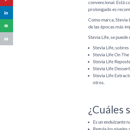
convencional. Está c
prolongado es recome
Como marca, Stevia L
de las épocas más im
Stevia Life, se puede
Stevia Life, sobres
Stevia Life On The
Stevia Life Reposte
Stevia Life Dessert
Stevia Life Extrac
otros.
¿Cuáles s
Es un endulzante na
Regula los niveles 