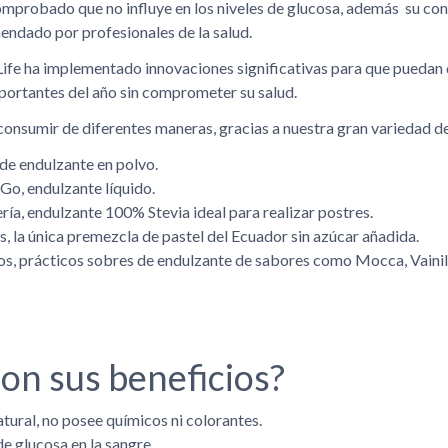
omprobado que no influye en los niveles de glucosa, además su co
ndado por profesionales de la salud.
ife ha implementado innovaciones significativas para que puedan
portantes del año sin comprometer su salud.
 consumir de diferentes maneras, gracias a nuestra gran variedad d
 de endulzante en polvo.
 Go, endulzante líquido.
ría, endulzante 100% Stevia ideal para realizar postres.
s, la única premezcla de pastel del Ecuador sin azúcar añadida.
tos, prácticos sobres de endulzante de sabores como Mocca, Vainill
on sus beneficios?
tural, no posee químicos ni colorantes.
de glucosa en la sangre.