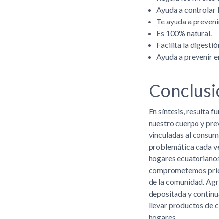
Ayuda a controlar l
Te ayuda a preven
Es 100% natural.
Facilita la digestió
Ayuda a prevenir 
Conclusi
En síntesis, resulta f
nuestro cuerpo y pre
vinculadas al consum
problemática cada ve
hogares ecuatoriano
comprometemos prior
de la comunidad. Ag
depositada y contin
llevar productos de c
hogares.