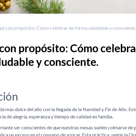
d con propósito: Cómo celebrar de forma saludable y consciente.
con propósito: Cómo celebra
ludable y consciente.
ción
a más dulce del año con la llegada de la Navidad y Fin de Año. Est
a de alegría, esperanza y tiempo de calidad en familia.
rtante ser conscientes de que nuestras mesas suelen colmarse de p
plica un exceso en el consumo de azúcar. Esta práctica, según la O