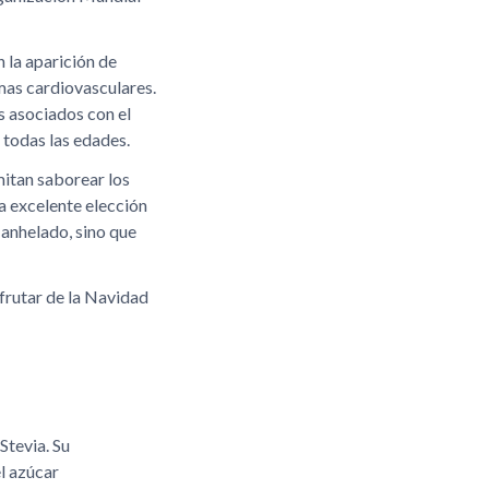
 la aparición de
emas cardiovasculares.
s asociados con el
 todas las edades.
mitan saborear los
na excelente elección
 anhelado, sino que
frutar de la Navidad
Stevia. Su
l azúcar