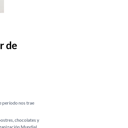
r de
e período nos trae
ostres, chocolates y
rganización Mundial