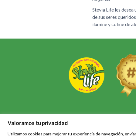
Stevia Life les desea 
de sus seres queridos
ilumine y colme de al
Stevia Life, stevia pura, pura
Valoramos tu privacidad
Utilizamos cookies para mejorar tu experiencia de navegación, enviart