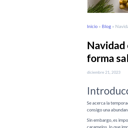
Inicio
»
Blog
»
Navida
Navidad 
forma sa
diciembre 21, 2023
Introduc
Se acerca la temporad
consigo una abundanci
Sin embargo, es impo
caramelos, lo que im