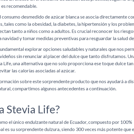
o es recomendable.
 consumo desmedido de azúcar blanca se asocia directamente con
, tales como la obesidad, la diabetes, la hipertensión y los probl
ectan tanto a niños como a adultos. Es crucial reconocer los riesgo
a navidad y tomar medidas preventivas para resguardar la salud de
 fundamental explorar opciones saludables y naturales que nos per
videños sin renunciar al placer del dulce que tanto disfrutamos. U
ia Life, una alternativa que no solo proporciona ese toque dulce tan
itar las calorías asociadas al azúcar.
ormación sobre este sorprendente producto que nos ayudará a dis
atural, compartimos algunos antecedentes a continuación.
a Stevia Life?
como el único endulzante natural de Ecuador, compuesto por 100% 
pal es su sorprendente dulzura, siendo 300 veces más potente que e