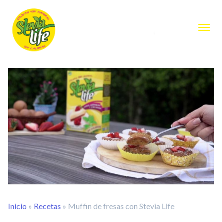
Inicio
»
Recetas
»
Muffin de fresas con Stevia Life