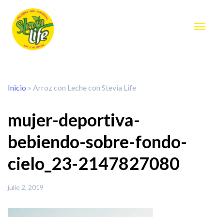
Inicio
»
Arroz con Leche con Stevia Life
mujer-deportiva-
bebiendo-sobre-fondo-
cielo_23-2147827080
julio 2, 2019