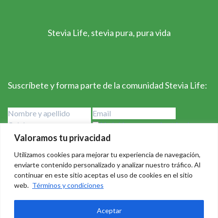
Stevia Life, stevia pura, pura vida
Suscríbete y forma parte de la comunidad Stevia Life:
He leído y acepto los términos y
condiciones
Valoramos tu privacidad
Utilizamos cookies para mejorar tu experiencia de navegación,
enviarte contenido personalizado y analizar nuestro tráfico. Al
continuar en este sitio aceptas el uso de cookies en el sitio
web.
Términos y condiciones
Stevia Life 2023-2024 - Derechos Reservados Creado por
Aceptar
Badass Consulting
|
Política de privacidad