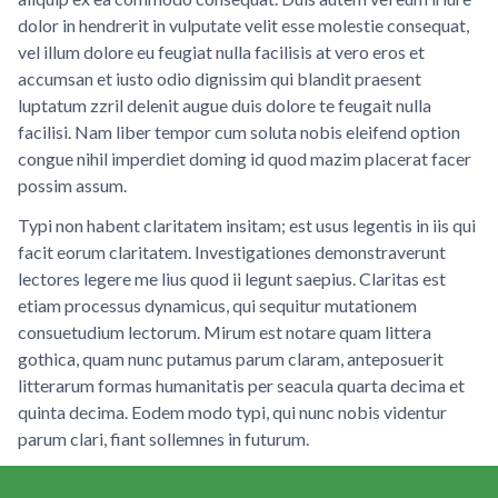
dolor in hendrerit in vulputate velit esse molestie consequat,
vel illum dolore eu feugiat nulla facilisis at vero eros et
accumsan et iusto odio dignissim qui blandit praesent
luptatum zzril delenit augue duis dolore te feugait nulla
facilisi. Nam liber tempor cum soluta nobis eleifend option
congue nihil imperdiet doming id quod mazim placerat facer
possim assum.
Typi non habent claritatem insitam; est usus legentis in iis qui
facit eorum claritatem. Investigationes demonstraverunt
lectores legere me lius quod ii legunt saepius. Claritas est
etiam processus dynamicus, qui sequitur mutationem
consuetudium lectorum. Mirum est notare quam littera
gothica, quam nunc putamus parum claram, anteposuerit
litterarum formas humanitatis per seacula quarta decima et
quinta decima. Eodem modo typi, qui nunc nobis videntur
parum clari, fiant sollemnes in futurum.