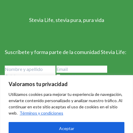
Stevia Life, stevia pura, pura vida
Suscríbete y forma parte de la comunidad Stevia Life:
He leído y acepto los términos y
condiciones
Valoramos tu privacidad
Utilizamos cookies para mejorar tu experiencia de navegación,
enviarte contenido personalizado y analizar nuestro tráfico. Al
continuar en este sitio aceptas el uso de cookies en el sitio
web.
Términos y condiciones
Stevia Life 2023-2024 - Derechos Reservados Creado por
Aceptar
Badass Consulting
|
Política de privacidad