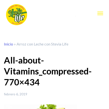
Inicio
»
Arroz con Leche con Stevia Life
All-about-
Vitamins_compressed-
770×434
febrero 6, 2019