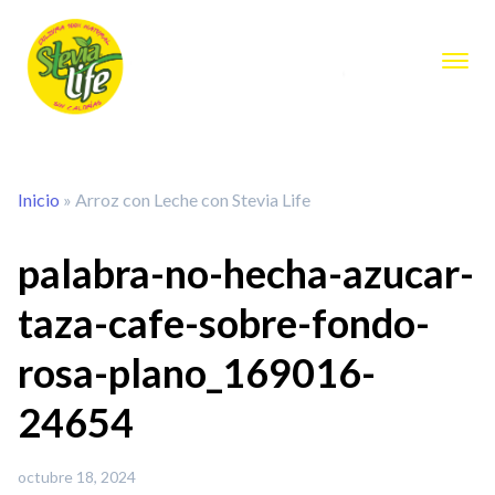
Inicio
»
Arroz con Leche con Stevia Life
palabra-no-hecha-azucar-
taza-cafe-sobre-fondo-
rosa-plano_169016-
24654
octubre 18, 2024