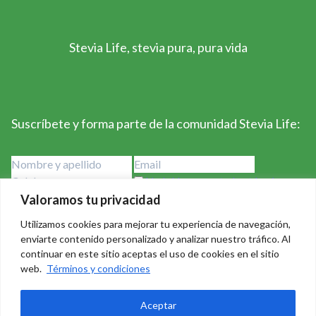
Stevia Life, stevia pura, pura vida
Suscríbete y forma parte de la comunidad Stevia Life:
He leído y acepto los términos y
condiciones
Valoramos tu privacidad
Utilizamos cookies para mejorar tu experiencia de navegación,
enviarte contenido personalizado y analizar nuestro tráfico. Al
continuar en este sitio aceptas el uso de cookies en el sitio
web.
Términos y condiciones
Stevia Life 2023-2024 - Derechos Reservados Creado por
Aceptar
Badass Consulting
|
Política de privacidad