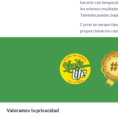
hacerlo con temperat
los mismos resultados
También puedes bajar 
Correr en verano tien
proporcionan los rayo
Stevia Life, stevia pura, pura
Valoramos tu privacidad