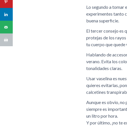
Lo segundo a tomar en
experimentes tanto c
buena superficie.
El tercer consejo es q
protejas de los rayos
tu cuerpo que quede v
Hablando de accesorio
verano. Evita los col
tonalidades claras.
Usar vaselina es nues
quieres evitarlas, po
calcetines transpirab
Aunque es obvio, no p
siempre es importante
un litro por hora.
Y por último, ¡no te 