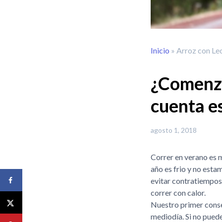
Inicio
»
Arroz con Lec
¿Comenza
cuenta e
agosto 1, 2018
Correr en verano es 
año es frio y no est
evitar contratiempos.
correr con calor.
Nuestro primer consej
mediodía. Si no pued