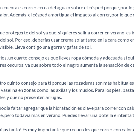
 cuenta es correr cerca del agua o sobre el césped porque, por lo 
alor. Además, el césped amortigua el impacto al correr, por lo que
ue protegerte del sol ya que, si quieres salir a correr en verano, es
 del sol. Por eso, deberías usar crema solar tanto en la cara como e
isible. Lleva contigo una gorra y gafas de sol.
s, un cuarto consejo es que lleves ropa cómoda y adecuada si quie
ores oscuros, ya que sobre todo el negro aumenta la sensación de ca
tro quinto consejo para ti porque las rozaduras son más habituales 
n vaselina en zonas como las axilas y los muslos. Para los pies, bast
les y que no presenten arrugas.
odía faltar agregar que la hidratación es clave para correr con ca
, pero todavía más en verano. Puedes llevar una botella e intenta
exijas tanto! Es muy importante que recuerdes que correr con calor