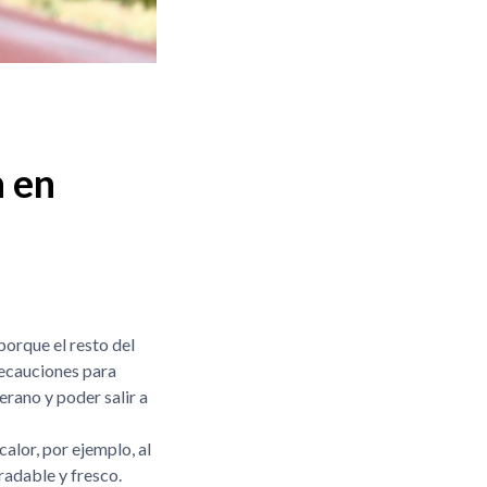
n en
orque el resto del
recauciones para
erano y poder salir a
alor, por ejemplo, al
radable y fresco.