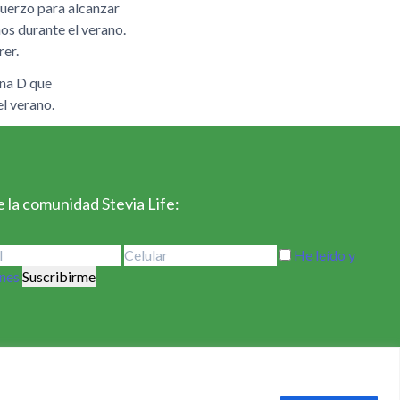
fuerzo para alcanzar
os durante el verano.
rer.
ina D que
el verano.
 la comunidad Stevia Life:
He leído y
ones