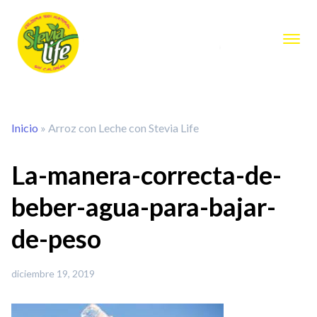
Inicio
»
Arroz con Leche con Stevia Life
La-manera-correcta-de-
beber-agua-para-bajar-
de-peso
diciembre 19, 2019