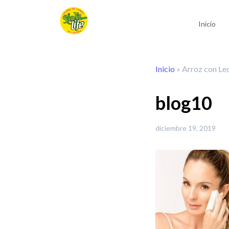
Inicio
Inicio
»
Arroz con Lec
blog10
diciembre 19, 2019