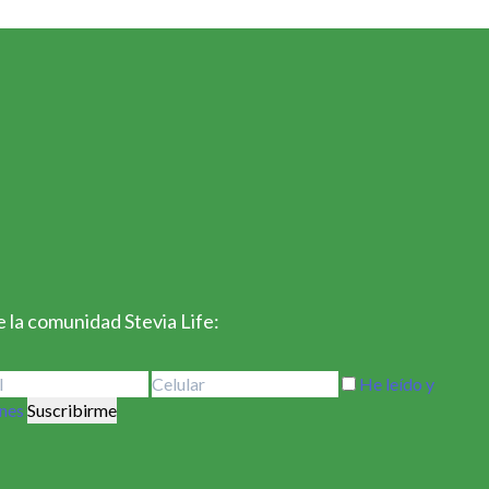
 la comunidad Stevia Life:
He leído y
ones